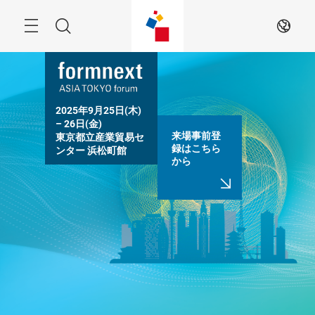
Skip
Menu
Search
JA
2025年9月25日(木) 
– 26日(金)

来場事前登
東京都立産業貿易セ
録はこちら
ンター 浜松町館
から