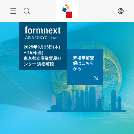
Skip
Menu
Search
JA
2025年9月25日(木) 
– 26日(金)

来場事前登
東京都立産業貿易セ
録はこちら
ンター 浜松町館
から